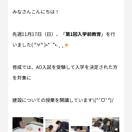
みなさんこんにちは！
先週11月17日（日）、「
第1回入学前教育
」を行
いました( º∀º )•*¨*•.¸¸
★
修成では、AO入試を受験して入学を決定された方
を対象に
建設についての授業を開講しています\(*ˊᗜˋ*)/