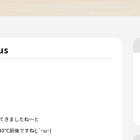
us
えてきましたね～と
前後ですね(;´･ω･)