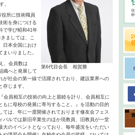
ます。
住
市役所に技術職員
申
技術を身につける
科で学び昭和41年
おきましては、こ
、日本全国におけ
てまいりました。
え、会員数は
第6代目会長 相賀勝
な組織へと発展して
れが社会の第一線で活躍されており、建設業界への
と存じます。
き『会員相互の技術の向上と親睦を計り、会員相互に
ともに母校の発展に寄与すること。』を活動の目的
しては、年に一度開催されております修友会フェス
ィバルでは新旧卒業生のほか現教員、旧教員が一堂
最大のイベントとなっており、毎年盛況をいただい
トや講習会を開催し在校生や会員の皆様、ひいては