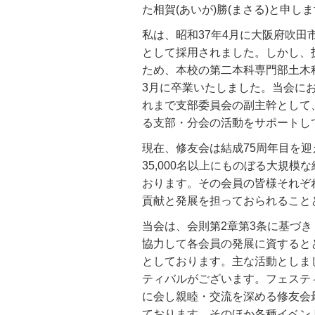
た相賀(あいが)勝(まさる)と申し
私は、昭和37年4月に大阪府吹田
として採用されました。しかし、
ため、本校の第二本科専門部土木
3月に卒業いたしました。当会に
れまで支部委員会の副主幹として
る支部・分会の活動をサポートし
現在、修友会は結成75周年目を迎
35,000名以上にものぼる大規模
おります。その会員の皆様それぞ
貢献と発展を担っておられること
当会は、会則第2章第3条に基づ
協力して各会員の発展に資すると
としております。主な活動としま
ティバルがございます。フェステ
に会し親睦・交流を深める修友会
ております。そのほか各種イベン