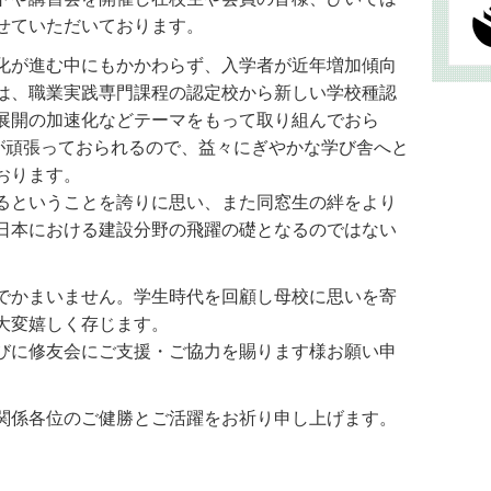
せていただいております。
化が進む中にもかかわらず、入学者が近年増加傾向
は、職業実践専門課程の認定校から新しい学校種認
展開の加速化などテーマをもって取り組んでおら
員が頑張っておられるので、益々にぎやかな学び舎へと
おります。
るということを誇りに思い、また同窓生の絆をより
日本における建設分野の飛躍の礎となるのではない
でかまいません。学生時代を回顧し母校に思いを寄
大変嬉しく存じます。
びに修友会にご支援・ご協力を賜ります様お願い申
関係各位のご健勝とご活躍をお祈り申し上げます。