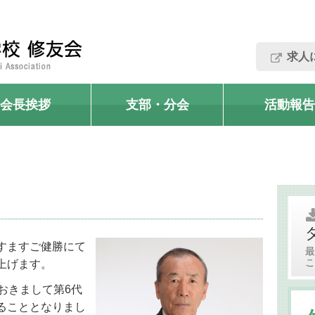
求人
会長挨拶
支部・分会
活動報告
すますご健勝にて
最
こ
上げます。
おきまして第6代
ることとなりまし