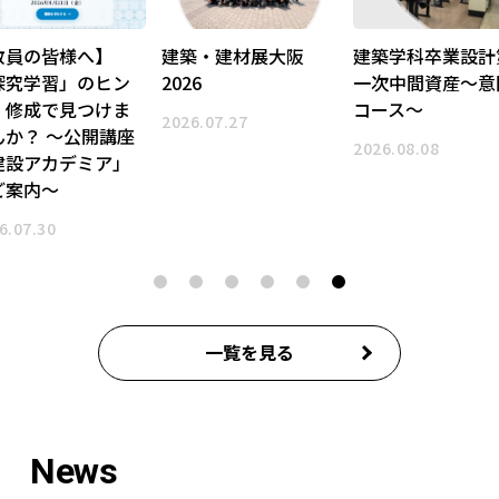
築・建材展大阪
建築学科卒業設計第
3級造園技能士合
6
一次中間資産～意匠
指して
コース～
6.07.27
2026.08.06
2026.08.08
一覧を見る
News