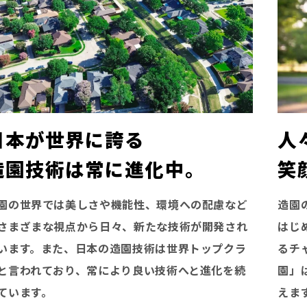
日本が世界に誇る
人
造園技術は常に進化中。
笑
園の世界では美しさや機能性、環境への配慮など
造園
さまざまな視点から日々、新たな技術が開発され
はじ
います。また、日本の造園技術は世界トップクラ
るチ
と言われており、常により良い技術へと進化を続
園」
ています。
えま