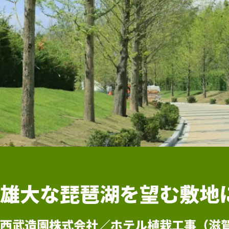
雄大な琵琶湖を望む敷地
西武造園株式会社／
ホテル植栽工事（滋