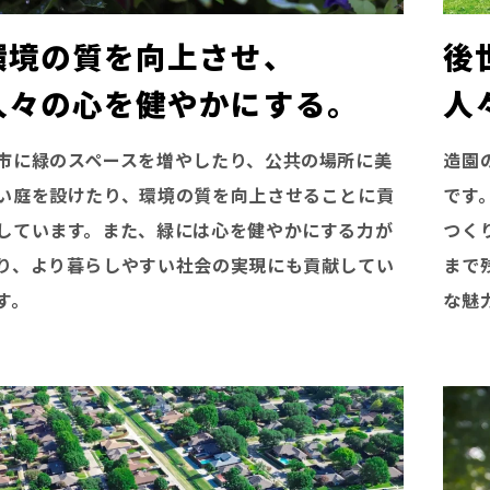
環境の質を向上させ、
後
人々の心を健やかにする。
人
市に緑のスペースを増やしたり、公共の場所に美
造園
い庭を設けたり、環境の質を向上させることに貢
です
しています。また、緑には心を健やかにする力が
つく
り、より暮らしやすい社会の実現にも貢献してい
まで
す。
な魅