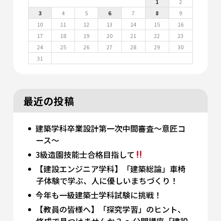
1
2
3
4
5
6
7
8
9
10
11
12
13
14
15
16
17
18
19
20
21
22
23
24
25
26
27
28
29
30
31
最近の投稿
建築学科卒業設計第一次中間審査～意匠コ
ース～
3級造園技能士合格目指して
【建設エンジニア学科】「建築総論」車椅
子体験で学ぶ、人に優しいまちづくり！
今年も一級建築士学科試験に挑戦！
【教員の皆様へ】「探究学習」のヒント、
修成で見つけませんか？ 〜公開講座「建設