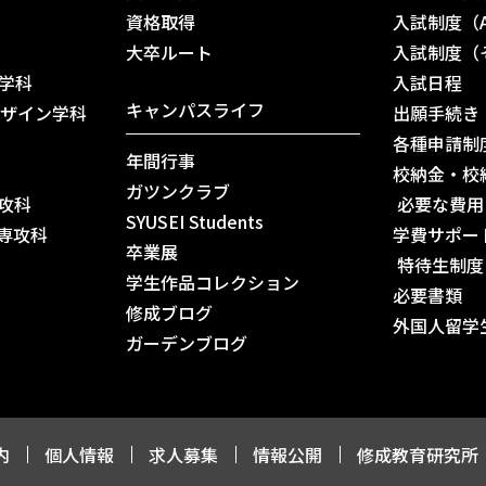
資格取得
入試制度（
⼤卒ルート
入試制度（
学科
入試日程
キャンパスライフ
デザイン学科
出願手続き
各種申請制
年間行事
校納金・校
ガツンクラブ
専攻科
必要な費用
SYUSEI Students
専攻科
学費サポー
卒業展
特待生制度
学生作品コレクション
必要書類
修成ブログ
外国人留学
ガーデンブログ
内
個人情報
求人募集
情報公開
修成教育研究所