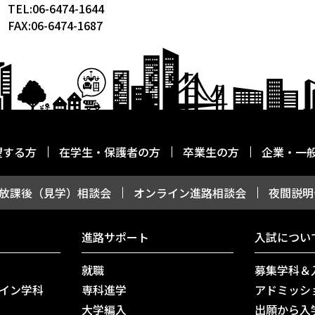
TEL:06-6474-1644
FAX:06-6474-1687
望する方
在学生・保護者の方
卒業生の方
企業・一
放課後（見学）相談会
オンライン進路相談会
夜間説明
進路サポート
入試につい
就職
募集学科＆
イン学科
専科進学
アドミッシ
大学編入
出願から入