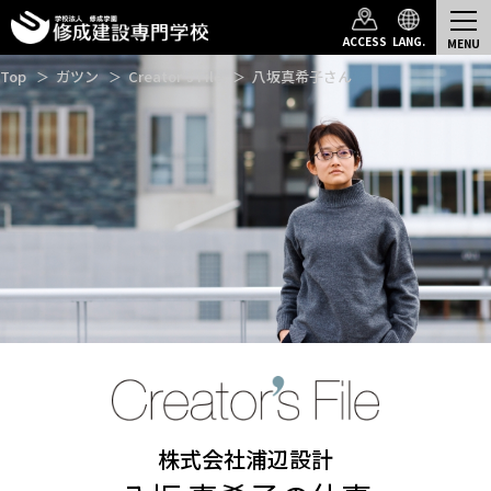
ACCESS
LANG.
Top
ガツン
Creator’s File
八坂真希子さん
株式会社浦辺設計