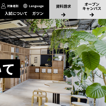
オープン
資料請求
対象者別
Language
キャンパス
入試について
ガツン
いて