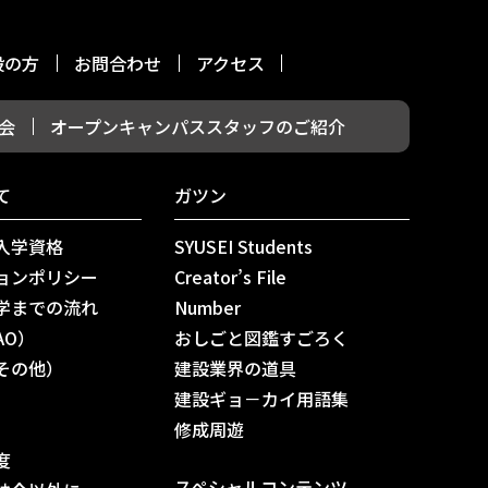
般の方
お問合わせ
アクセス
会
オープンキャンパススタッフのご紹介
て
ガツン
入学資格
SYUSEI Students
ョンポリシー
Creator’s File
学までの流れ
Number
AO）
おしごと図鑑すごろく
その他）
建設業界の道具
建設ギョ－カイ用語集
修成周遊
度
スペシャルコンテンツ