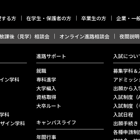
望する方
在学生・保護者の方
卒業生の方
企業・一
放課後（見学）相談会
オンライン進路相談会
夜間説明
進路サポート
入試につい
就職
募集学科＆
イン学科
専科進学
アドミッシ
大学編入
出願から入
資格取得
入試制度（
⼤卒ルート
入試制度（
学科
入試日程
キャンパスライフ
デザイン学科
出願手続き
各種申請制
年間行事