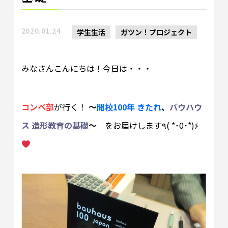
2020.01.24
学生生活
ガツン！プロジェクト
みなさんこんにちは！今日は・・・
コンペ部
が行く！
～
開校100年 きたれ
、
バウハウ
ス 造形教育の基礎
～
をお届けします٩( *˙0˙*)۶