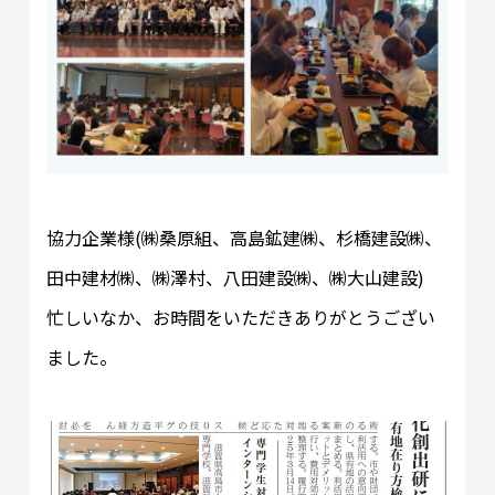
協力企業様(㈱桑原組、高島鉱建㈱、杉橋建設㈱、
田中建材㈱、㈱澤村、八田建設㈱、㈱大山建設)
忙しいなか、お時間をいただきありがとうござい
ました。