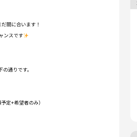
まだ間に合います！
ャンスです
下の通りです。
願予定+希望者のみ）