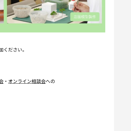
加ください。
会
・
オンライン相談会
への