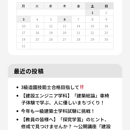
月
火
水
木
金
土
日
1
2
3
4
5
6
7
8
9
10
11
12
13
14
15
16
17
18
19
20
21
22
23
24
25
26
27
28
29
30
31
最近の投稿
3級造園技能士合格目指して
【建設エンジニア学科】「建築総論」車椅
子体験で学ぶ、人に優しいまちづくり！
今年も一級建築士学科試験に挑戦！
【教員の皆様へ】「探究学習」のヒント、
修成で見つけませんか？ 〜公開講座「建設