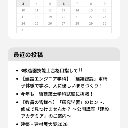
3
4
5
6
7
8
9
10
11
12
13
14
15
16
17
18
19
20
21
22
23
24
25
26
27
28
29
30
31
最近の投稿
3級造園技能士合格目指して
【建設エンジニア学科】「建築総論」車椅
子体験で学ぶ、人に優しいまちづくり！
今年も一級建築士学科試験に挑戦！
【教員の皆様へ】「探究学習」のヒント、
修成で見つけませんか？ 〜公開講座「建設
アカデミア」のご案内〜
建築・建材展大阪2026