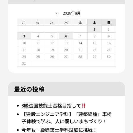
«
2026年8月
月
火
水
木
金
土
日
1
2
3
4
5
6
7
8
9
10
11
12
13
14
15
16
17
18
19
20
21
22
23
24
25
26
27
28
29
30
31
最近の投稿
3級造園技能士合格目指して
【建設エンジニア学科】「建築総論」車椅
子体験で学ぶ、人に優しいまちづくり！
今年も一級建築士学科試験に挑戦！