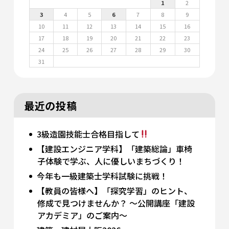
1
2
3
4
5
6
7
8
9
10
11
12
13
14
15
16
17
18
19
20
21
22
23
24
25
26
27
28
29
30
31
最近の投稿
3級造園技能士合格目指して
【建設エンジニア学科】「建築総論」車椅
子体験で学ぶ、人に優しいまちづくり！
今年も一級建築士学科試験に挑戦！
【教員の皆様へ】「探究学習」のヒント、
修成で見つけませんか？ 〜公開講座「建設
アカデミア」のご案内〜