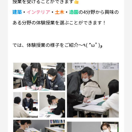
授業を受けることができます
建築
・
インテリア
・
土木
・
造園
の4分野から興味の
ある分野の体験授業を選ぶことができます！
では、体験授業の様子をご紹介～٩( ”ω” )و