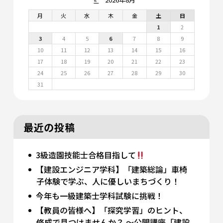
月
火
水
木
金
土
日
1
2
3
4
5
6
7
8
9
10
11
12
13
14
15
16
17
18
19
20
21
22
23
24
25
26
27
28
29
30
31
最近の投稿
3級造園技能士合格目指して
【建設エンジニア学科】「建築総論」車椅
子体験で学ぶ、人に優しいまちづくり！
今年も一級建築士学科試験に挑戦！
【教員の皆様へ】「探究学習」のヒント、
修成で見つけませんか？ 〜公開講座「建設