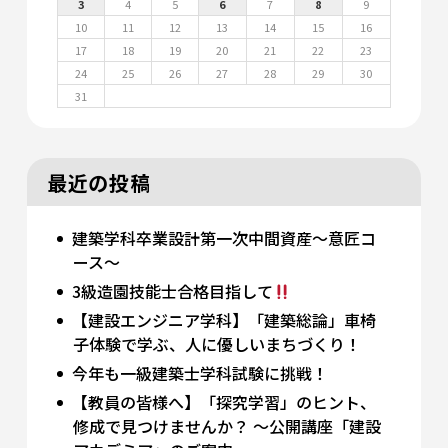
3
4
5
6
7
8
9
10
11
12
13
14
15
16
17
18
19
20
21
22
23
24
25
26
27
28
29
30
31
最近の投稿
建築学科卒業設計第一次中間資産～意匠コ
ース～
3級造園技能士合格目指して
【建設エンジニア学科】「建築総論」車椅
子体験で学ぶ、人に優しいまちづくり！
今年も一級建築士学科試験に挑戦！
【教員の皆様へ】「探究学習」のヒント、
修成で見つけませんか？ 〜公開講座「建設