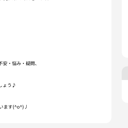
不安・悩み・疑問、
しょう♪
す(^o^)丿