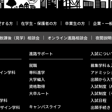
望する方
在学生・保護者の方
卒業生の方
企業・一
放課後（見学）相談会
オンライン進路相談会
夜間説明
進路サポート
入試につい
就職
募集学科＆
イン学科
専科進学
アドミッシ
大学編入
出願から入
資格取得
入試制度（
⼤卒ルート
入試制度（
学科
入試日程
キャンパスライフ
デザイン学科
出願手続き