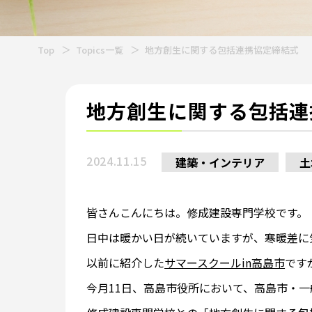
Top
Topics一覧
地方創生に関する包括連携協定締結式
地方創生に関する包括連
2024.11.15
建築・インテリア
土
皆さんこんにちは。修成建設専門学校です。
日中は暖かい日が続いていますが、寒暖差に
以前に紹介した
サマースクールin高島市
です
今月11日、高島市役所において、高島市・