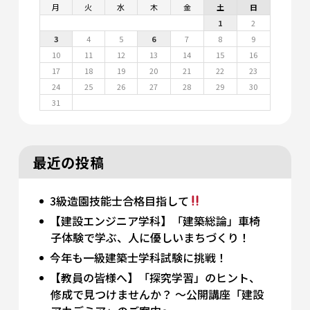
月
火
水
木
金
土
日
1
2
3
4
5
6
7
8
9
10
11
12
13
14
15
16
17
18
19
20
21
22
23
24
25
26
27
28
29
30
31
最近の投稿
3級造園技能士合格目指して
【建設エンジニア学科】「建築総論」車椅
子体験で学ぶ、人に優しいまちづくり！
今年も一級建築士学科試験に挑戦！
【教員の皆様へ】「探究学習」のヒント、
修成で見つけませんか？ 〜公開講座「建設