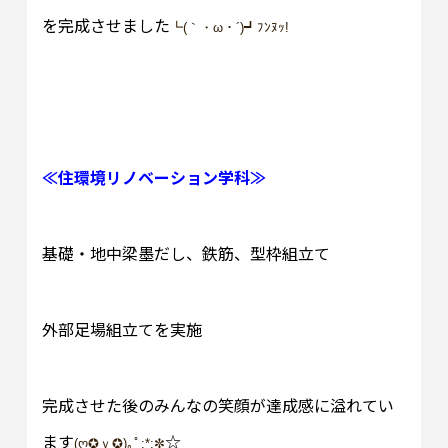
を完成させました
┗(｀・ω・´)┛ﾌﾝﾇｯ!
≪住環境リノベーション学科≫
基礎・地中梁墨だし、鉄筋、型枠組立て
外部足場組立てを実施
完成させた後のみんなの笑顔が達成感に溢れてい
ます
☆
(ღ✪ｖ✪)｡ﾟ:*:✼