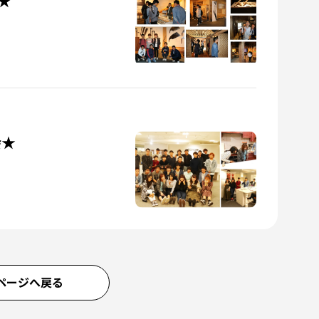
★
会★
ページへ戻る