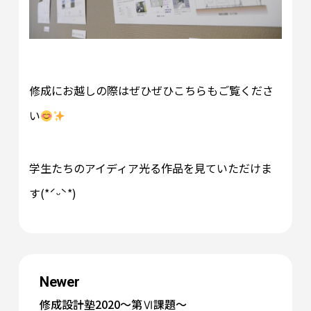
修成にお越しの際はぜひぜひこちらもご覧くださ
い
学生たちのアイディア光る作品を見ていただけま
す(*ˊᵕˋ*)
Newer
修成設計塾2020～第Ⅵ課題～