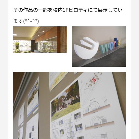
その作品の一部を校内1Fピロティにて展示してい
ます(*ˊᵕˋ*)