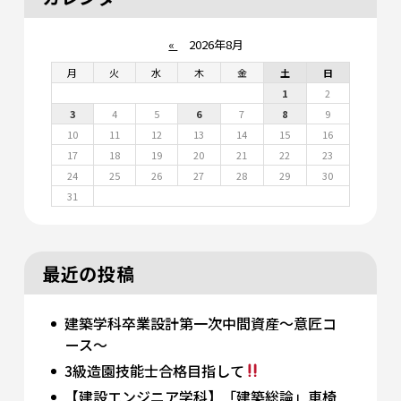
«
2026年8月
月
火
水
木
金
土
日
1
2
3
4
5
6
7
8
9
10
11
12
13
14
15
16
17
18
19
20
21
22
23
24
25
26
27
28
29
30
31
最近の投稿
建築学科卒業設計第一次中間資産～意匠コ
ース～
3級造園技能士合格目指して
【建設エンジニア学科】「建築総論」車椅