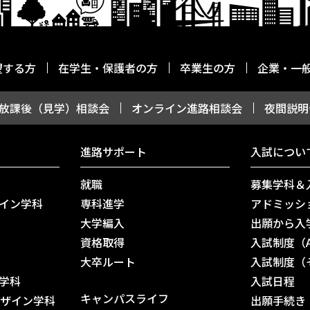
望する方
在学生・保護者の方
卒業生の方
企業・一
放課後（見学）相談会
オンライン進路相談会
夜間説明
進路サポート
入試につい
就職
募集学科＆
イン学科
専科進学
アドミッシ
大学編入
出願から入
資格取得
入試制度（
⼤卒ルート
入試制度（
学科
入試日程
キャンパスライフ
デザイン学科
出願手続き