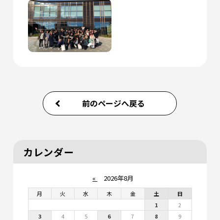
前のページへ戻る
カレンダー
«
2026年8月
月
火
水
木
金
土
日
1
2
3
4
5
6
7
8
9