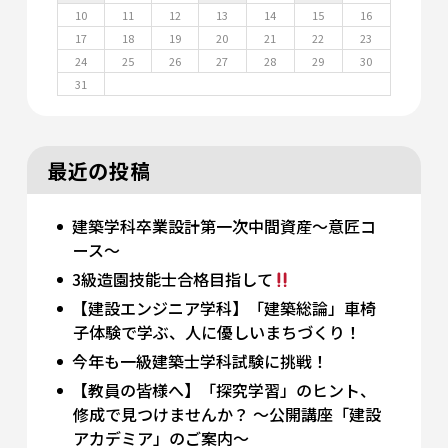
10
11
12
13
14
15
16
17
18
19
20
21
22
23
24
25
26
27
28
29
30
31
最近の投稿
建築学科卒業設計第一次中間資産～意匠コ
ース～
3級造園技能士合格目指して
【建設エンジニア学科】「建築総論」車椅
子体験で学ぶ、人に優しいまちづくり！
今年も一級建築士学科試験に挑戦！
【教員の皆様へ】「探究学習」のヒント、
修成で見つけませんか？ 〜公開講座「建設
アカデミア」のご案内〜