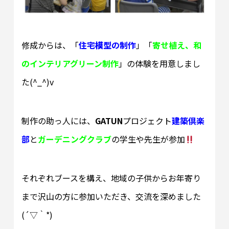
修成からは、「
住宅
模
型の制作
」「
寄せ植え、和
のインテリアグリーン制作
」の体験を用意しまし
た(^_^)v
制作の助っ人には、
GATUN
プロジェクト
建築倶楽
部
と
ガーデニングクラブ
の学生や先生が参加
それぞれブースを構え、地域の子供からお年寄り
まで沢山の方に参加いただき、交流を深めました
(´▽｀*)