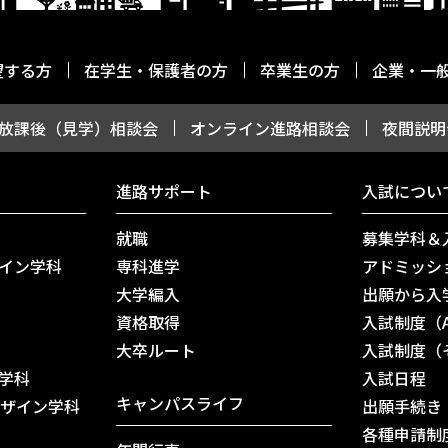
望する方
在学生・保護者の方
卒業生の方
企業・一
放課後（見学）相談会
オンライン進路相談会
夜間説明
進路サポート
入試につい
就職
募集学科＆
イン学科
専科進学
アドミッシ
大学編入
出願から入
資格取得
入試制度（
⼤卒ルート
入試制度（
学科
入試日程
キャンパスライフ
デザイン学科
出願手続き
各種申請制