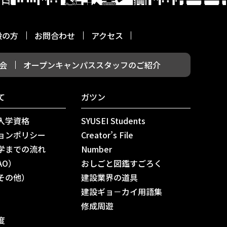
般の方
お問合わせ
アクセス
会
オープンキャンパススタッフのご紹介
て
ガツン
入学資格
SYUSEI Students
ョンポリシー
Creator’s File
学までの流れ
Number
AO）
おしごと図鑑すごろく
その他）
建設業界の道具
建設ギョ－カイ用語集
修成周遊
度