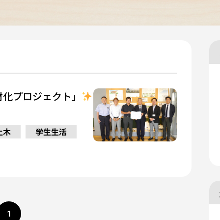
材化プロジェクト」
土木
学生生活
1