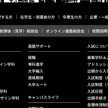
望する方
在学生・保護者の方
卒業生の方
企業・一
放課後（見学）相談会
オンライン進路相談会
夜間説明
進路サポート
入試につい
就職
募集学科＆
イン学科
専科進学
アドミッシ
大学編入
出願から入
資格取得
入試制度（
⼤卒ルート
入試制度（
学科
入試日程
キャンパスライフ
デザイン学科
出願手続き
各種申請制