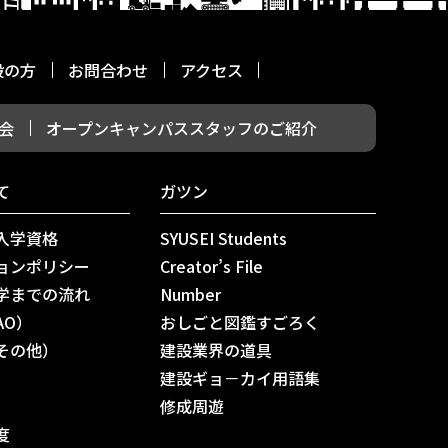
般の方
お問合わせ
アクセス
会
オープンキャンパススタッフのご紹介
て
ガツン
入学資格
SYUSEI Students
ョンポリシー
Creator’s File
学までの流れ
Number
AO）
おしごと図鑑すごろく
その他）
建設業界の道具
建設ギョ－カイ用語集
修成周遊
度