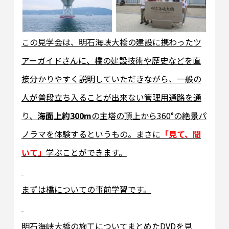
この見学会は、明石海峡大橋の建設に携わったツ
アーガイドさんに、橋の建設技術や歴史などを直
接分かりやすく説明していただきながら、一般の
人が普段立ち入ることが出来ない管理用通路を通
り、
海面上約300m
の主塔の頂上から360°の絶景パ
ノラマを体験するというもの。まさに
「見て、聞
いて」
学ぶことができます。
まずは橋についての事前学習です。
明石海峡大橋の施工についてまとめたDVDを見