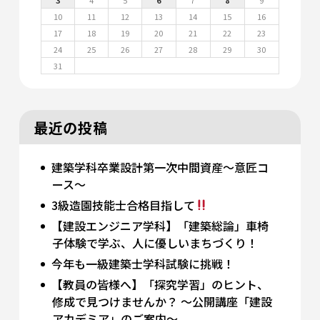
10
11
12
13
14
15
16
17
18
19
20
21
22
23
24
25
26
27
28
29
30
31
最近の投稿
建築学科卒業設計第一次中間資産～意匠コ
ース～
3級造園技能士合格目指して
【建設エンジニア学科】「建築総論」車椅
子体験で学ぶ、人に優しいまちづくり！
今年も一級建築士学科試験に挑戦！
【教員の皆様へ】「探究学習」のヒント、
修成で見つけませんか？ 〜公開講座「建設
アカデミア」のご案内〜