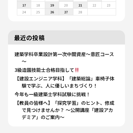
17
18
19
20
21
22
23
24
25
26
27
28
最近の投稿
建築学科卒業設計第一次中間資産～意匠コース
～
3級造園技能士合格目指して
【建設エンジニア学科】「建築総論」車椅子体
験で学ぶ、人に優しいまちづくり！
今年も一級建築士学科試験に挑戦！
【教員の皆様へ】「探究学習」のヒント、修成
で見つけませんか？ 〜公開講座「建設アカ
デミア」のご案内〜