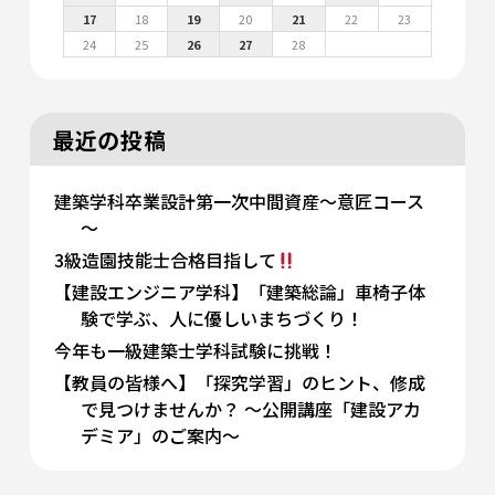
17
18
19
20
21
22
23
24
25
26
27
28
最近の投稿
建築学科卒業設計第一次中間資産～意匠コース
～
3級造園技能士合格目指して
【建設エンジニア学科】「建築総論」車椅子体
験で学ぶ、人に優しいまちづくり！
今年も一級建築士学科試験に挑戦！
【教員の皆様へ】「探究学習」のヒント、修成
で見つけませんか？ 〜公開講座「建設アカ
デミア」のご案内〜