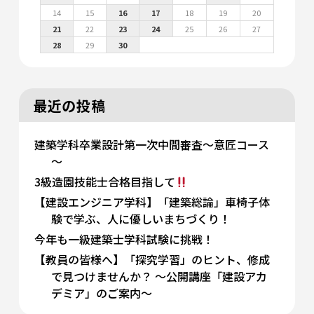
14
15
16
17
18
19
20
21
22
23
24
25
26
27
28
29
30
最近の投稿
建築学科卒業設計第一次中間審査～意匠コース
～
3級造園技能士合格目指して
【建設エンジニア学科】「建築総論」車椅子体
験で学ぶ、人に優しいまちづくり！
今年も一級建築士学科試験に挑戦！
【教員の皆様へ】「探究学習」のヒント、修成
で見つけませんか？ 〜公開講座「建設アカ
デミア」のご案内〜