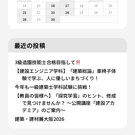
14
15
16
17
18
19
20
21
22
23
24
25
26
27
28
29
30
最近の投稿
3級造園技能士合格目指して
【建設エンジニア学科】「建築総論」車椅子体
験で学ぶ、人に優しいまちづくり！
今年も一級建築士学科試験に挑戦！
【教員の皆様へ】「探究学習」のヒント、修成
で見つけませんか？ 〜公開講座「建設アカ
デミア」のご案内〜
建築・建材展大阪2026