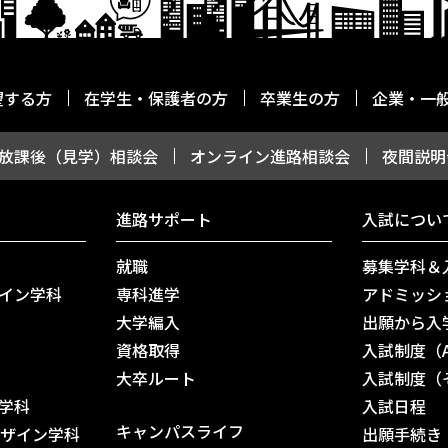
望する方
在学生・保護者の方
卒業生の方
企業・一
放課後（見学）相談会
オンライン進路相談会
夜間説明
進路サポート
入試につい
就職
募集学科＆
イン学科
専科進学
アドミッシ
大学編入
出願から入
資格取得
入試制度（
⼤卒ルート
入試制度（
学科
入試日程
キャンパスライフ
デザイン学科
出願手続き