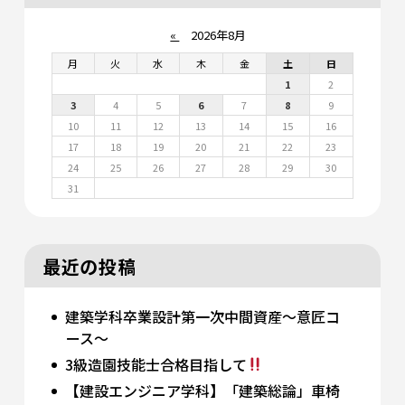
«
2026年8月
月
火
水
木
金
土
日
1
2
3
4
5
6
7
8
9
10
11
12
13
14
15
16
17
18
19
20
21
22
23
24
25
26
27
28
29
30
31
最近の投稿
建築学科卒業設計第一次中間資産～意匠コ
ース～
3級造園技能士合格目指して
【建設エンジニア学科】「建築総論」車椅